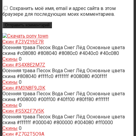
Сохранить моё имя, email и адрес сайта в этом
браузере для последующих моих комментариев.
Скин #Z3V2Y6E7R
Осенняя трава Песок Вода Снег Лёд Основные цвета
скина #c08080 #808040 #8080c0 #4040c0 #40c080
Скины
0
Скин #S4X8E2M7Z
Осенняя трава Песок Вода Снег Лёд Основные цвета
скина #808040 #ffffc0 #ffffff #008080 #00ffff
Скины
0
Скин #M3N8F9J3K
Осенняя трава Песок Вода Снег Лёд Основные цвета
скина #008000 #00ff00 #40ff00 #80ff80 #ffffff
Скины
0
Скин #S5X2F7V5K
Осенняя трава Песок Вода Снег Лёд Основные цвета
скина #ffffff #000040 #800000 #004080 #ff0000
Скины
0
Скин #Z7G2T5O9A