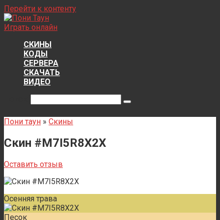
Перейти к контенту
Играть онлайн
СКИНЫ
КОДЫ
СЕРВЕРА
СКАЧАТЬ
ВИДЕО
Поиск:
Пони таун
»
Скины
Скин #M7I5R8X2X
Оставить отзыв
Осенняя трава
Песок