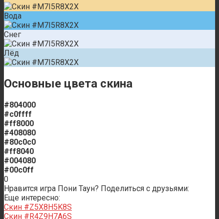
Вода
Снег
Лёд
Основные цвета скина
#804000
#c0ffff
#ff8000
#408080
#80c0c0
#ff8040
#004080
#00c0ff
0
Нравится игра Пони Таун? Поделиться с друзьями:
Еще интересно:
Скин #Z5X8H5K8S
Скин #R4Z9H7A6S