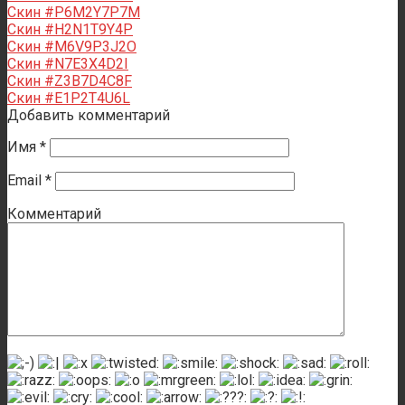
Скин #P6M2Y7P7M
Скин #H2N1T9Y4P
Скин #M6V9P3J2O
Скин #N7E3X4D2I
Скин #Z3B7D4C8F
Скин #E1P2T4U6L
Добавить комментарий
Имя
*
Email
*
Комментарий