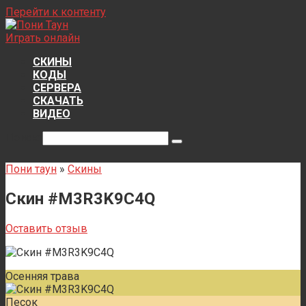
Перейти к контенту
Играть онлайн
СКИНЫ
КОДЫ
СЕРВЕРА
СКАЧАТЬ
ВИДЕО
Поиск:
Пони таун
»
Скины
Скин #M3R3K9C4Q
Оставить отзыв
Осенняя трава
Песок