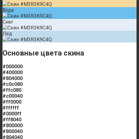
Вода
Снег
Лёд
Основные цвета скина
#000000
#400000
#804000
#c0c080
#ffc080
#c00040
#ff0000
#ffffff
#0000ff
#ff8040
#800000
#800040
#804040