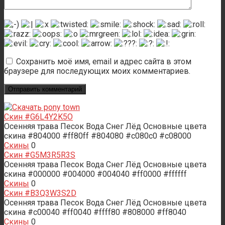
Сохранить моё имя, email и адрес сайта в этом
браузере для последующих моих комментариев.
Скин #G6L4Y2K5O
Осенняя трава Песок Вода Снег Лёд Основные цвета
скина #804000 #ff80ff #804080 #c080c0 #c08000
Скины
0
Скин #G5M3R5R3S
Осенняя трава Песок Вода Снег Лёд Основные цвета
скина #000000 #004000 #004040 #ff0000 #ffffff
Скины
0
Скин #B3Q3W3S2D
Осенняя трава Песок Вода Снег Лёд Основные цвета
скина #c00040 #ff0040 #ffff80 #808000 #ff8040
Скины
0