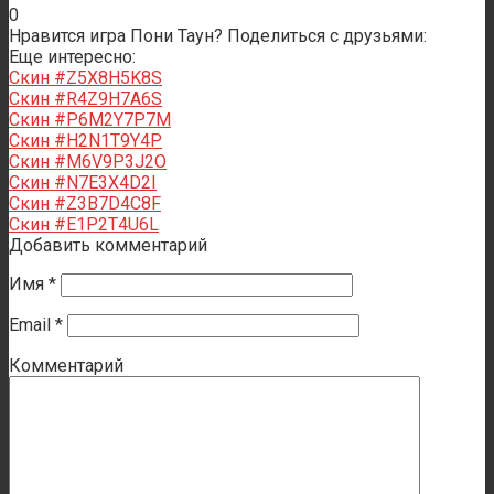
0
Нравится игра Пони Таун? Поделиться с друзьями:
Еще интересно:
Скин #Z5X8H5K8S
Скин #R4Z9H7A6S
Скин #P6M2Y7P7M
Скин #H2N1T9Y4P
Скин #M6V9P3J2O
Скин #N7E3X4D2I
Скин #Z3B7D4C8F
Скин #E1P2T4U6L
Добавить комментарий
Имя
*
Email
*
Комментарий