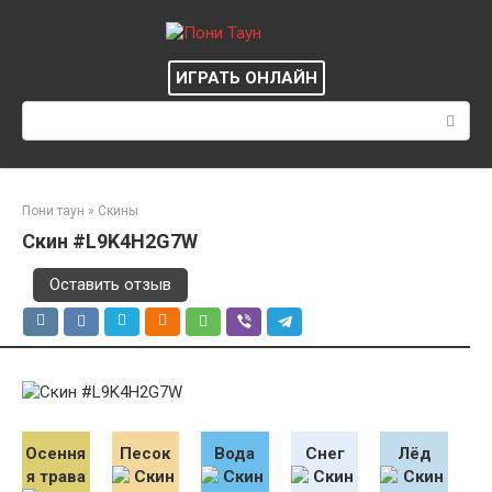
Перейти
к
контенту
ИГРАТЬ ОНЛАЙН
Поиск:
Пони таун
»
Скины
Скин #L9K4H2G7W
Оставить отзыв
Осення
Песок
Вода
Снег
Лёд
я трава