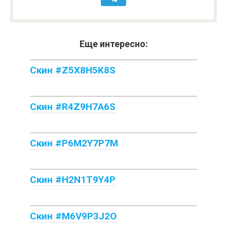
Еще интересно:
Скин #Z5X8H5K8S
Скин #R4Z9H7A6S
Скин #P6M2Y7P7M
Скин #H2N1T9Y4P
Скин #M6V9P3J2O