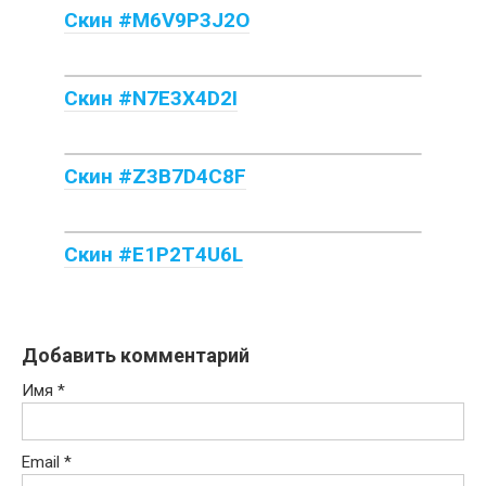
Скин #M6V9P3J2O
Скин #N7E3X4D2I
Скин #Z3B7D4C8F
Скин #E1P2T4U6L
Добавить комментарий
Имя
*
Email
*