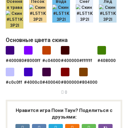
Осення
Песок
Вода
Снег
Лёд
я трава
Основные цвета скина
#400080
#8000ff
#c04000
#400000
#ffffff
#408000
#c0c0ff
#4000c0
#400040
#800000
#804000
0
Нравится игра Пони Таун? Поделиться с
друзьями: