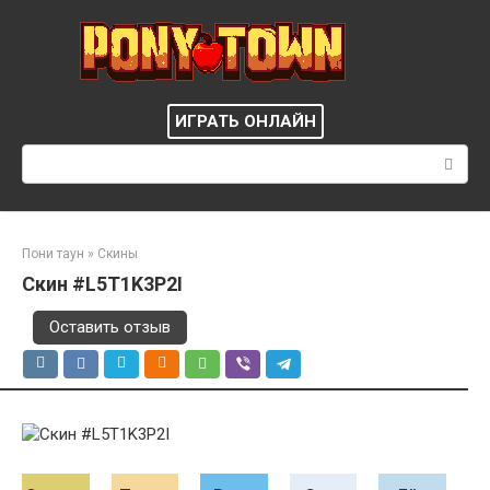
Перейти
к
контенту
ИГРАТЬ ОНЛАЙН
Поиск:
Пони таун
»
Скины
Скин #L5T1K3P2I
Оставить отзыв