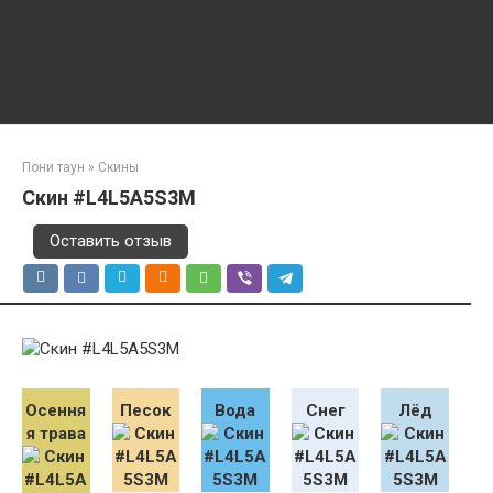
Пони таун
»
Скины
Скин #L4L5A5S3M
Оставить отзыв
Осення
Песок
Вода
Снег
Лёд
я трава