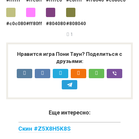
#ffffff
#ffc0ff
#ffffc0
#c0ffff
#ff8040
#c080c0
#c0c080
#ff80ff
#804080
#808040
1
Нравится игра Пони Таун? Поделиться с
друзьями:
Еще интересно:
Скин #Z5X8H5K8S