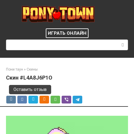
Перейти
к
контенту
ИГРАТЬ ОНЛАЙН
Поиск:
Пони таун
»
Скины
Скин #L4A8J6P1O
Оставить отзыв