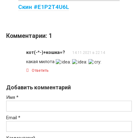
Скин #E1P2T4U6L
Комментарии: 1
кот(-*-)+кошка=?
14.11.2021 в 22:14
какая милота
Ответить
Добавить комментарий
Имя
*
Email
*
Комментарий