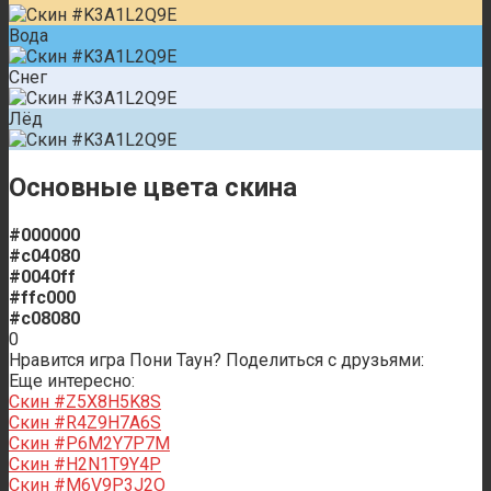
Вода
Снег
Лёд
Основные цвета скина
#000000
#c04080
#0040ff
#ffc000
#c08080
0
Нравится игра Пони Таун? Поделиться с друзьями:
Еще интересно:
Скин #Z5X8H5K8S
Скин #R4Z9H7A6S
Скин #P6M2Y7P7M
Скин #H2N1T9Y4P
Скин #M6V9P3J2O