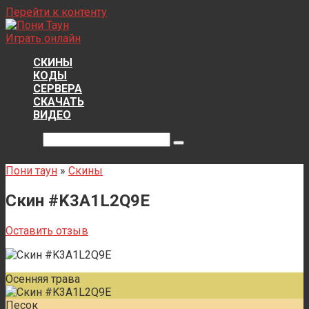
Перейти к контенту
Играть онлайн
СКИНЫ
КОДЫ
СЕРВЕРА
СКАЧАТЬ
ВИДЕО
Поиск:
Пони таун
»
Скины
Скин #K3A1L2Q9E
Оставить отзыв
Осенняя трава
Песок