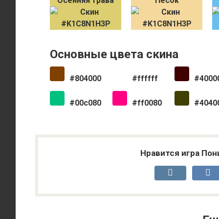
Осенняя трава
Песок
Основные цвета скина
#804000
#ffffff
#4000
#00c080
#ff0080
#4040
Нравится игра Пон