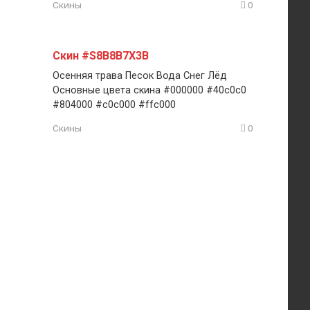
Скины
0
Скин #S8B8B7X3B
Осенняя трава Песок Вода Снег Лёд
Основные цвета скина #000000 #40c0c0
#804000 #c0c000 #ffc000
Скины
0