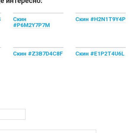
е интересно:
S
Скин
Скин #H2N1T9Y4P
#P6M2Y7P7M
Скин #Z3B7D4C8F
Скин #E1P2T4U6L