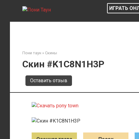
Перейти
ИГРАТЬ ОН
к
контенту
Пони таун
»
Скины
Скин #K1C8N1H3P
Оставить отзыв