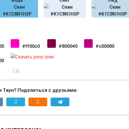
Вода
Снег
Лёд
00
#ff00c0
#800040
#c00080
00
0
и Таун? Поделиться с друзьями: