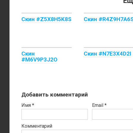
Ещ
Скин #Z5X8H5K8S
Скин #R4Z9H7A6
Скин
Скин #N7E3X4D2I
#M6V9P3J2O
Добавить комментарий
Имя
*
Email
*
Комментарий