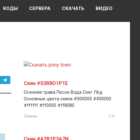
КОДЫ
СЕРВЕРА
СКАЧАТЬ
ВИДЕО
Скин #S3R8O1P1E
Осенняя трава Песок Вода Снег Лёд
Основные цвета скина #000000 #400000
#ffffff #ff0000 #ff8080
Скины
0
Скин #A2R1P3A7N