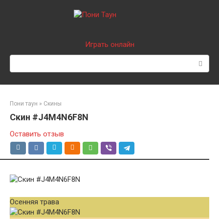
Перейти
к
контенту
Играть онлайн
Поиск:
Пони таун
»
Скины
Скин #J4M4N6F8N
Оставить отзыв
Осенняя трава