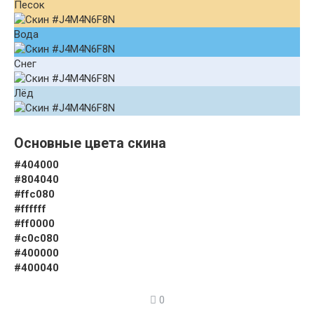
Песок
Вода
Снег
Лёд
Основные цвета скина
#404000
#804040
#ffc080
#ffffff
#ff0000
#c0c080
#400000
#400040
0