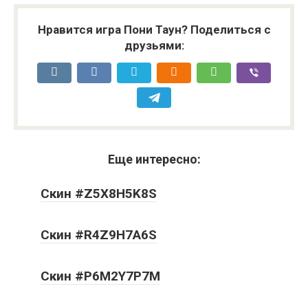
Нравится игра Пони Таун? Поделиться с
друзьями:
Еще интересно:
Скин #Z5X8H5K8S
Скин #R4Z9H7A6S
Скин #P6M2Y7P7M