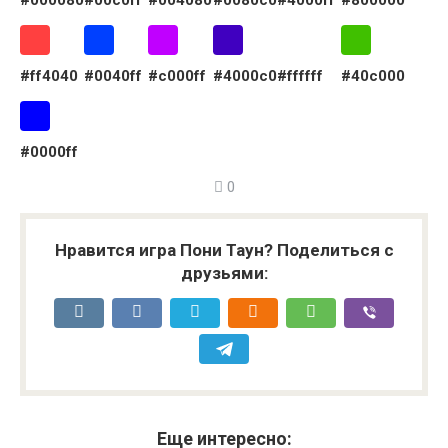
#000080
#00c0ff
#004080
#0080c0
#4000ff
#800000
#ff4040
#0040ff
#c000ff
#4000c0
#ffffff
#40c000
#0000ff
0
Нравится игра Пони Таун? Поделиться с
друзьями:
Еще интересно: