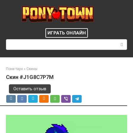
Перейти
к
контенту
ИГРАТЬ ОНЛАЙН
Поиск:
Пони таун
»
Скины
Скин #J1G8C7P7M
Оставить отзыв