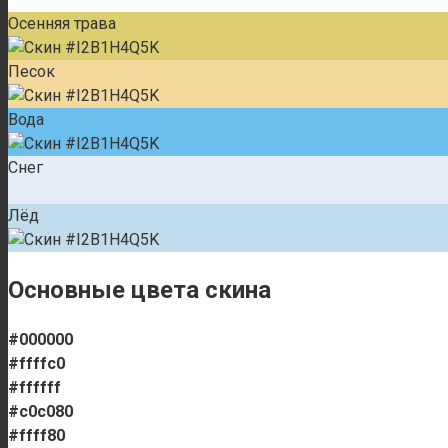
Осенняя трава
Песок
Вода
Снег
Лёд
Основные цвета скина
#000000
#ffffc0
#ffffff
#c0c080
#ffff80