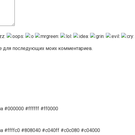
ере для последующих моих комментариев.
 #000000 #ffffff #ff0000
а #ffffc0 #808040 #c040ff #c0c080 #c04000