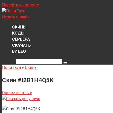
Перейти к контенту
Играть онлайн
СКИНЫ
КОДЫ
СЕРВЕРА
СКАЧАТЬ
ВИДЕО
Поиск:
Пони таун
»
Скины
Скин #I2B1H4Q5K
Оставить отзыв