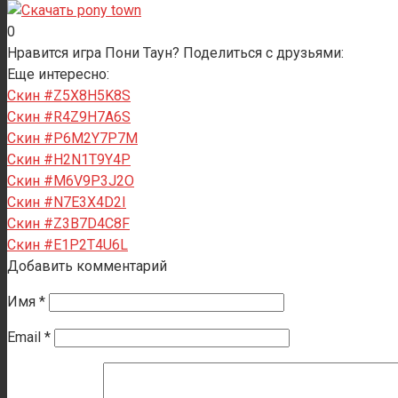
0
Нравится игра Пони Таун? Поделиться с друзьями:
Еще интересно:
Скин #Z5X8H5K8S
Скин #R4Z9H7A6S
Скин #P6M2Y7P7M
Скин #H2N1T9Y4P
Скин #M6V9P3J2O
Скин #N7E3X4D2I
Скин #Z3B7D4C8F
Скин #E1P2T4U6L
Добавить комментарий
Имя
*
Email
*