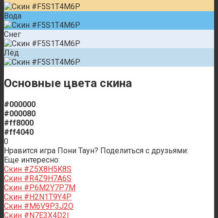
Вода
Снег
Лёд
Основные цвета скина
#000000
#000080
#ff8000
#ff4040
0
Нравится игра Пони Таун? Поделиться с друзьями:
Еще интересно:
Скин #Z5X8H5K8S
Скин #R4Z9H7A6S
Скин #P6M2Y7P7M
Скин #H2N1T9Y4P
Скин #M6V9P3J2O
Скин #N7E3X4D2I