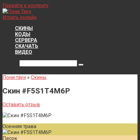
Перейти к контенту
Играть онлайн
СКИНЫ
КОДЫ
СЕРВЕРА
СКАЧАТЬ
ВИДЕО
Поиск:
Пони таун
»
Скины
Скин #F5S1T4M6P
Оставить отзыв
Осенняя трава
Песок