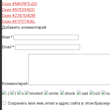
Скин #M6V9P3J2O
Скин #N7E3X4D2I
Скин #Z3B7D4C8F
Скин #E1P2T4U6L
Добавить комментарий
Имя
*
Email
*
Комментарий
Сохранить моё имя, email и адрес сайта в этом брауз