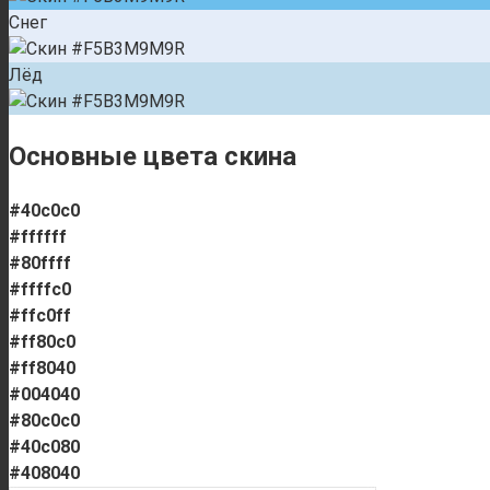
Снег
Лёд
Основные цвета скина
#40c0c0
#ffffff
#80ffff
#ffffc0
#ffc0ff
#ff80c0
#ff8040
#004040
#80c0c0
#40c080
#408040