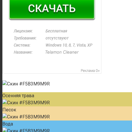
Осенняя трава
Песок
Вода