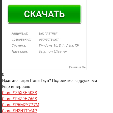
0
Нравится игра Пони Таун? Поделиться с друзьями:
Еще интересно:
Скин #Z5X8H5K8S
Скин #R4Z9H7A6S
Скин #P6M2Y7P7M
Скин #H2N1T9Y4P