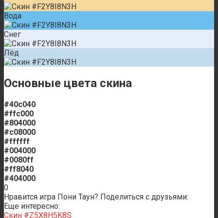
Вода
Снег
Лёд
Основные цвета скина
#40c040
#ffc000
#804000
#c08000
#ffffff
#004000
#0080ff
#ff8040
#404000
0
Нравится игра Пони Таун? Поделиться с друзьями:
Еще интересно:
Скин #Z5X8H5K8S