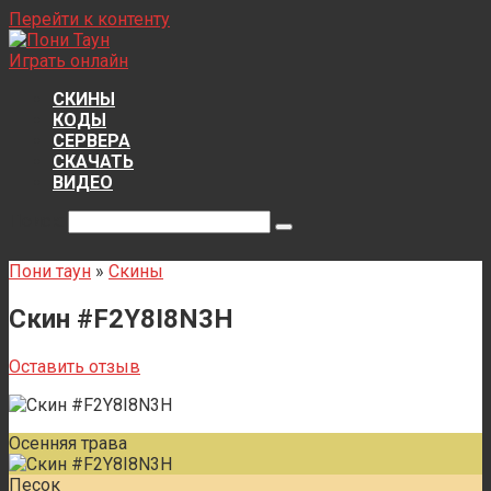
Перейти к контенту
Играть онлайн
СКИНЫ
КОДЫ
СЕРВЕРА
СКАЧАТЬ
ВИДЕО
Поиск:
Пони таун
»
Скины
Скин #F2Y8I8N3H
Оставить отзыв
Осенняя трава
Песок