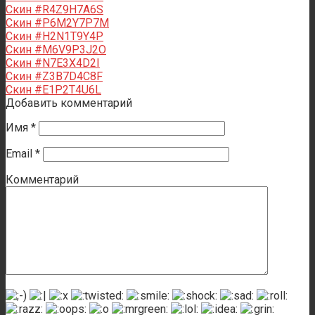
Скин #R4Z9H7A6S
Скин #P6M2Y7P7M
Скин #H2N1T9Y4P
Скин #M6V9P3J2O
Скин #N7E3X4D2I
Скин #Z3B7D4C8F
Скин #E1P2T4U6L
Добавить комментарий
Имя
*
Email
*
Комментарий