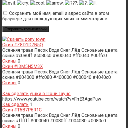
Сохранить моё имя, email и адрес сайта в этом
браузере для последующих моих комментариев.
Скин #Z8D1D7N5Q
Осенняя трава Песок Вода Снег Лёд Основные цвета
скина #c080ff #c080c0 #800040 #ff0040 #00ffc0
Скины
0
Скин #I3M5N5M3X
Осенняя трава Песок Вода Снег Лёд Основные цвета
скина #804000 #ffc080 #400000 #000040 #4040c0
Скины
0
Как сделать ушки в Пони Тауне
https://www.youtube.com/watch?v=FrrE3AgaPuw
Как сделать
1
Скин #T6B7P6R1G
Осенняя трава Песок Вода Снег Лёд Основные цвета
скина #ffffff #000040 #0080ff #004080 #0080c0
Скины
0