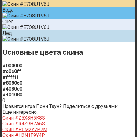
Вода
Снег
Лёд
Основные цвета скина
#000000
#c0c0ff
#ffffff
#8080c0
#4080c0
#404080
0
Нравится игра Пони Таун? Поделиться с друзьями:
Еще интересно:
Скин #Z5X8H5K8S
Скин #R4Z9H7A6S
Скин #P6M2Y7P7M
Скин #H2N1T9Y4P