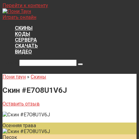
Перейти к контенту
Играть онлайн
СКИНЫ
КОДЫ
СЕРВЕРА
СКАЧАТЬ
ВИДЕО
Поиск:
Пони таун
»
Скины
Скин #E7O8U1V6J
Оставить отзыв
Осенняя трава
Песок