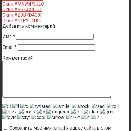
Скин #M6V9P3J2O
Скин #N7E3X4D2I
Скин #Z3B7D4C8F
Скин #E1P2T4U6L
Добавить комментарий
Имя
*
Email
*
Комментарий
Сохранить моё имя, email и адрес сайта в этом