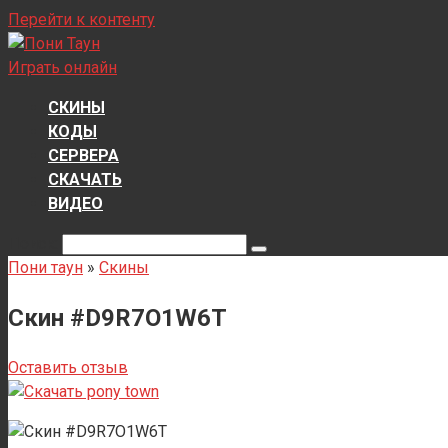
Перейти к контенту
Играть онлайн
СКИНЫ
КОДЫ
СЕРВЕРА
СКАЧАТЬ
ВИДЕО
Поиск:
Пони таун
»
Скины
Скин #D9R7O1W6T
Оставить отзыв