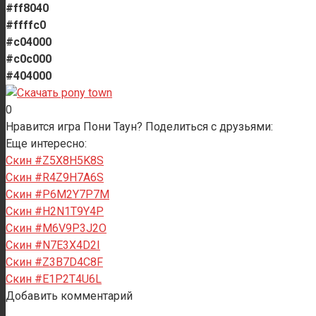
#ff8040
#ffffc0
#c04000
#c0c000
#404000
0
Нравится игра Пони Таун? Поделиться с друзьями:
Еще интересно:
Скин #Z5X8H5K8S
Скин #R4Z9H7A6S
Скин #P6M2Y7P7M
Скин #H2N1T9Y4P
Скин #M6V9P3J2O
Скин #N7E3X4D2I
Скин #Z3B7D4C8F
Скин #E1P2T4U6L
Добавить комментарий