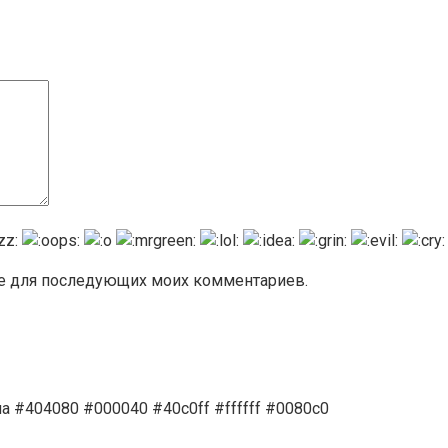
ере для последующих моих комментариев.
а #404080 #000040 #40c0ff #ffffff #0080c0