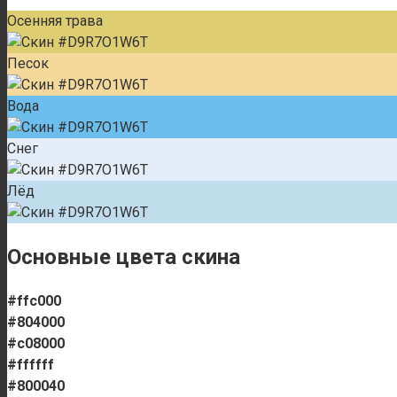
Осенняя трава
Песок
Вода
Снег
Лёд
Основные цвета скина
#ffc000
#804000
#c08000
#ffffff
#800040