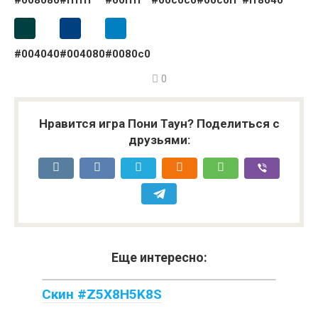
#008080
#ffffff
#00ffff
#00c0c0
#00c0ff
#ff8040
#004040
#004080
#0080c0
0
Нравится игра Пони Таун? Поделиться с
друзьями:
Еще интересно:
Скин #Z5X8H5K8S