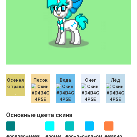
Осення
Песок
Вода
Снег
Лёд
я трава
Основные цвета скина