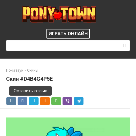
Перейти
к
контенту
ИГРАТЬ ОНЛАЙН
Поиск:
Пони таун
»
Скины
Скин #D4B4G4P5E
Оставить отзыв