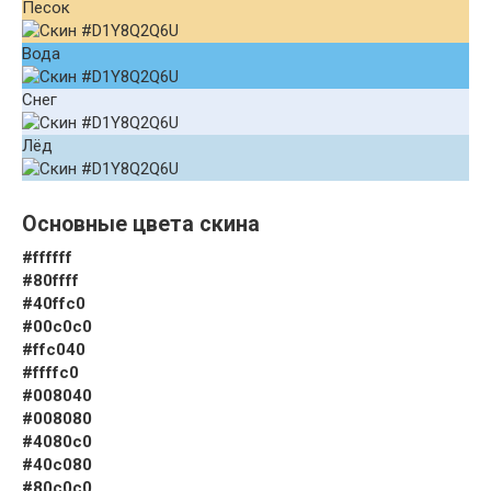
Песок
Вода
Снег
Лёд
Основные цвета скина
#ffffff
#80ffff
#40ffc0
#00c0c0
#ffc040
#ffffc0
#008040
#008080
#4080c0
#40c080
#80c0c0