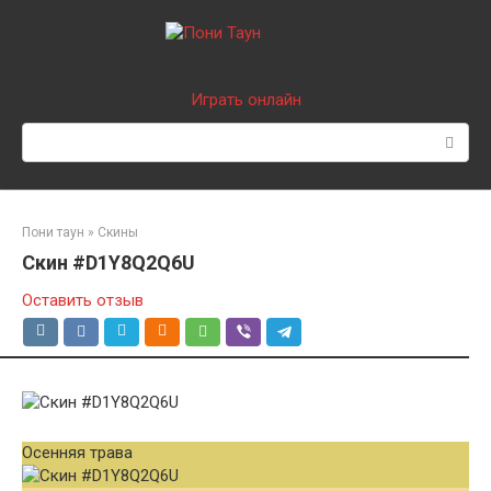
Перейти
к
контенту
Играть онлайн
Поиск:
Пони таун
»
Скины
Скин #D1Y8Q2Q6U
Оставить отзыв
Осенняя трава