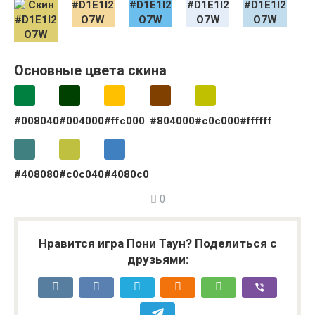
Основные цвета скина
#008040
#004000
#ffc000
#804000
#c0c000
#ffffff
#408080
#c0c040
#4080c0
0
Нравится игра Пони Таун? Поделиться с
друзьями: