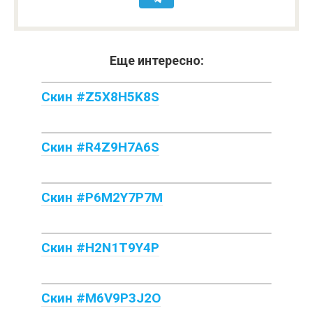
Еще интересно:
Скин #Z5X8H5K8S
Скин #R4Z9H7A6S
Скин #P6M2Y7P7M
Скин #H2N1T9Y4P
Скин #M6V9P3J2O