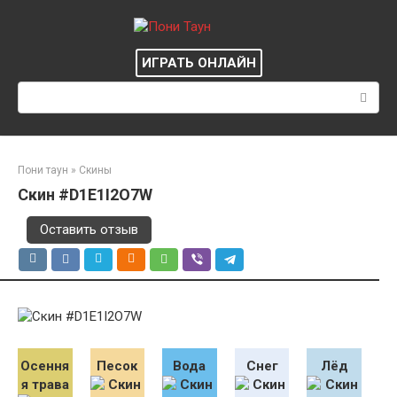
Перейти
к
контенту
ИГРАТЬ ОНЛАЙН
Поиск:
Пони таун
»
Скины
Скин #D1E1I2O7W
Оставить отзыв
Осення
Песок
Вода
Снег
Лёд
я трава