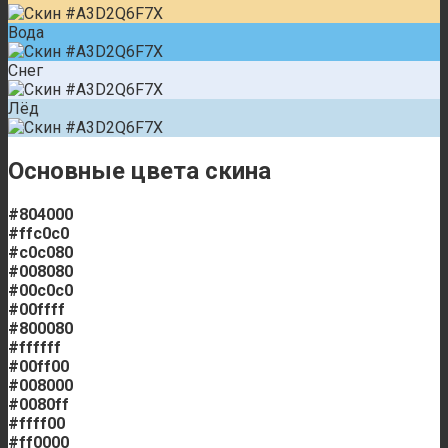
Вода
Снег
Лёд
Основные цвета скина
#804000
#ffc0c0
#c0c080
#008080
#00c0c0
#00ffff
#800080
#ffffff
#00ff00
#008000
#0080ff
#ffff00
#ff0000