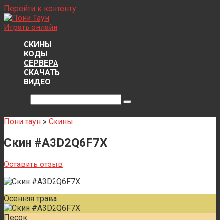
Перейти к контенту
Играть онлайн
СКИНЫ
КОДЫ
СЕРВЕРА
СКАЧАТЬ
ВИДЕО
Поиск:
Пони таун
»
Скины
Скин #A3D2Q6F7X
Оставить отзыв
Осенняя трава
Песок