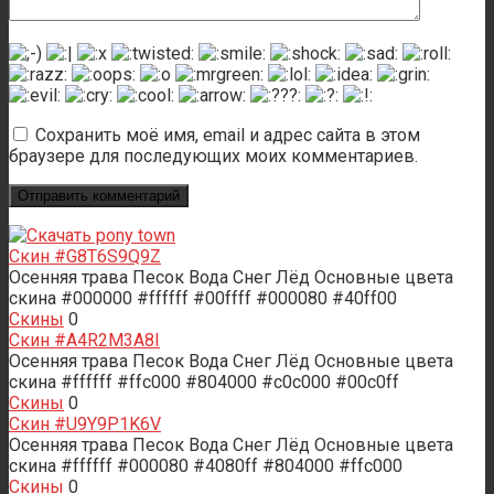
Сохранить моё имя, email и адрес сайта в этом
браузере для последующих моих комментариев.
Скин #G8T6S9Q9Z
Осенняя трава Песок Вода Снег Лёд Основные цвета
скина #000000 #ffffff #00ffff #000080 #40ff00
Скины
0
Скин #A4R2M3A8I
Осенняя трава Песок Вода Снег Лёд Основные цвета
скина #ffffff #ffc000 #804000 #c0c000 #00c0ff
Скины
0
Скин #U9Y9P1K6V
Осенняя трава Песок Вода Снег Лёд Основные цвета
скина #ffffff #000080 #4080ff #804000 #ffc000
Скины
0