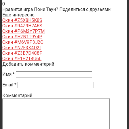
0
Нравится игра Пони Таун? Поделиться с друзьями:
Еще интересно:
Скин #Z5X8H5K8S
Скин #R4Z9H7A6S
Скин #P6M2Y7P7M
Скин #H2N1T9Y4P
Скин #M6V9P3J2O
Скин #N7E3X4D2I
Скин #Z3B7D4C8F
Скин #E1P2T4U6L
Добавить комментарий
Имя
*
Email
*
Комментарий