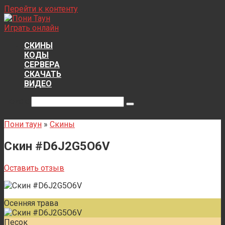
Перейти к контенту
Играть онлайн
СКИНЫ
КОДЫ
СЕРВЕРА
СКАЧАТЬ
ВИДЕО
Поиск:
Пони таун
»
Скины
Скин #D6J2G5O6V
Оставить отзыв
Осенняя трава
Песок