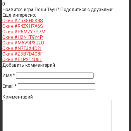
0
Нравится игра Пони Таун? Поделиться с друзьями:
Еще интересно:
Скин #Z5X8H5K8S
Скин #R4Z9H7A6S
Скин #P6M2Y7P7M
Скин #H2N1T9Y4P
Скин #M6V9P3J2O
Скин #N7E3X4D2I
Скин #Z3B7D4C8F
Скин #E1P2T4U6L
Добавить комментарий
Имя
*
Email
*
Комментарий