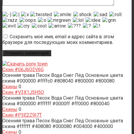
Сохранить моё имя, email и адрес сайта в этом
браузере для последующих моих комментариев.
Скин #G6J6Q2V6G
Осенняя трава Песок Вода Снег Лёд Основные цвета
скина #000000 #ffffc0 #808040 #800000 #800080
Скины
0
Скин #V3X1J5H5O
Осенняя трава Песок Вода Снег Лёд Основные цвета
скина #000000 #ffffff #0000ff #ff0000 #800040
Скины
0
Скин #P3E2Z9I7T
Осенняя трава Песок Вода Снег Лёд Основные цвета
скина #ffffff #408080 #000080 #004000 #400000
Скины
0