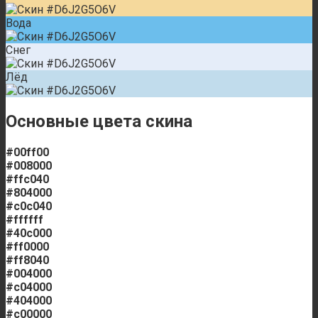
Вода
Снег
Лёд
Основные цвета скина
#00ff00
#008000
#ffc040
#804000
#c0c040
#ffffff
#40c000
#ff0000
#ff8040
#004000
#c04000
#404000
#c00000