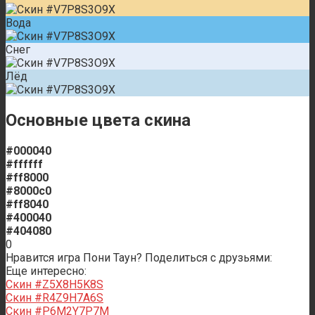
Вода
Снег
Лёд
Основные цвета скина
#000040
#ffffff
#ff8000
#8000c0
#ff8040
#400040
#404080
0
Нравится игра Пони Таун? Поделиться с друзьями:
Еще интересно:
Скин #Z5X8H5K8S
Скин #R4Z9H7A6S
Скин #P6M2Y7P7M