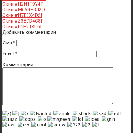
Скин #H2N1T9Y4P
Скин #M6V9P3J2O
Скин #N7E3X4D2I
Скин #Z3B7D4C8F
Скин #E1P2T4U6L
Добавить комментарий
Имя
*
Email
*
Комментарий