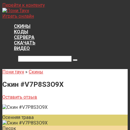
Перейти к контенту
Играть онлайн
СКИНЫ
КОДЫ
СЕРВЕРА
СКАЧАТЬ
ВИДЕО
Поиск:
Пони таун
»
Скины
Скин #V7P8S3O9X
Оставить отзыв
Осенняя трава
Песок