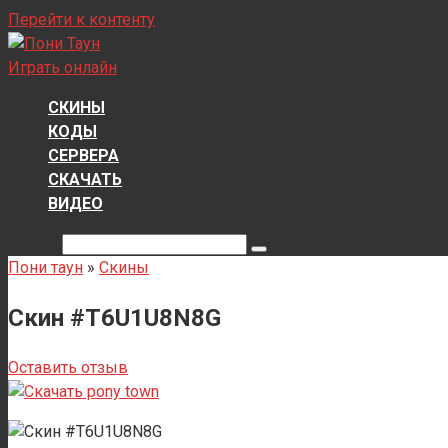
Перейти к контенту
Играть онлайн
СКИНЫ
КОДЫ
СЕРВЕРА
СКАЧАТЬ
ВИДЕО
Поиск:
Пони таун
»
Скины
Скин #T6U1U8N8G
Оставить отзыв