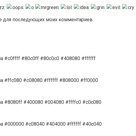
ере для последующих моих комментариев.
 #c0ffff #80c0ff #80c0c0 #408080 #ffffff
 #ffc080 #c08080 #ffffff #808000 #ff0000
а #8080ff #400080 #004080 #ffffc0 #c0c080
а #000000 #c08040 #404000 #ffffff #40c040