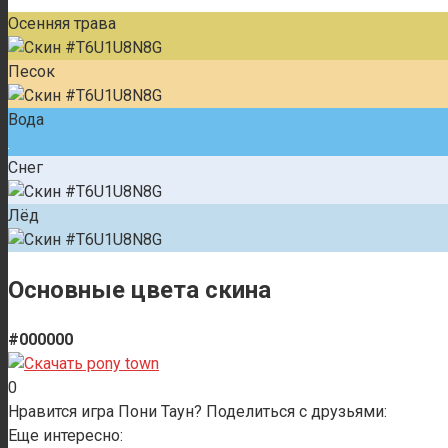
Осенняя трава
Песок
Вода
Снег
Лёд
Основные цвета скина
#000000
0
Нравится игра Пони Таун? Поделиться с друзьями:
Еще интересно: