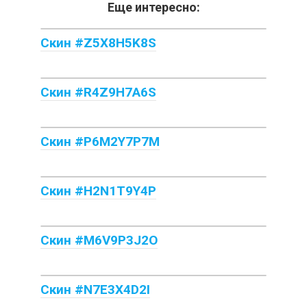
Еще интересно:
Скин #Z5X8H5K8S
Скин #R4Z9H7A6S
Скин #P6M2Y7P7M
Скин #H2N1T9Y4P
Скин #M6V9P3J2O
Скин #N7E3X4D2I