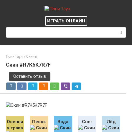
Перейти
к
контенту
ИГРАТЬ ОНЛАЙН
Поиск:
Пони таун
»
Скины
Скин #R7K5K7R7F
Оставить отзыв
Осення
Песок
Вода
Снег
Лёд
я трава