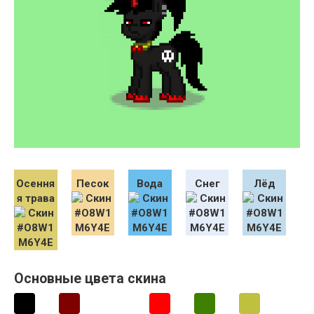
Осення
Песок
Вода
Снег
Лёд
я трава
Основные цвета скина