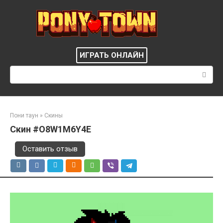
Перейти
к
контенту
ИГРАТЬ ОНЛАЙН
Поиск:
Пони таун
»
Скины
Скин #O8W1M6Y4E
Оставить отзыв