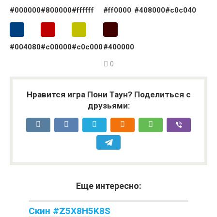
#000000
#800000
#ffffff
#ff0000
#408000
#c0c040
#004080
#c00000
#c0c000
#400000
0
Нравится игра Пони Таун? Поделиться с
друзьями:
Еще интересно:
Скин #Z5X8H5K8S