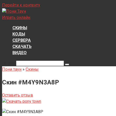
Перейти к контенту
Играть онлайн
СКИНЫ
КОДЫ
СЕРВЕРА
СКАЧАТЬ
ВИДЕО
Поиск:
Пони таун
»
Скины
Скин #M4Y9N3A8P
Оставить отзыв