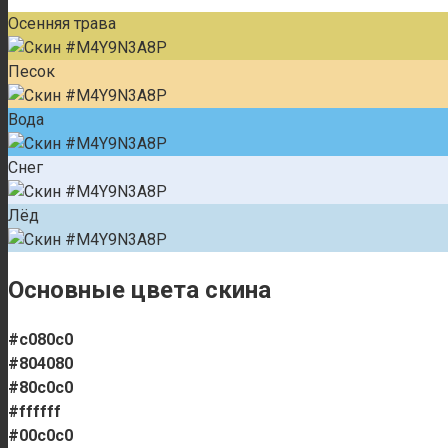
Осенняя трава
Песок
Вода
Снег
Лёд
Основные цвета скина
#c080c0
#804080
#80c0c0
#ffffff
#00c0c0