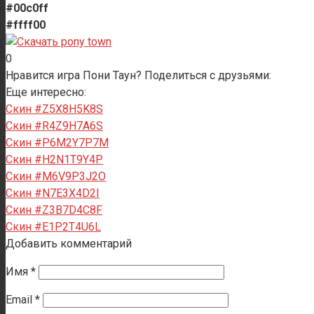
#00c0ff
#ffff00
0
Нравится игра Пони Таун? Поделиться с друзьями:
Еще интересно:
Скин #Z5X8H5K8S
Скин #R4Z9H7A6S
Скин #P6M2Y7P7M
Скин #H2N1T9Y4P
Скин #M6V9P3J2O
Скин #N7E3X4D2I
Скин #Z3B7D4C8F
Скин #E1P2T4U6L
Добавить комментарий
Имя
*
Email
*