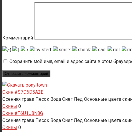
Комментарий
Сохранить моё имя, email и адрес сайта в этом брауз
Скин #S7D6D5A2B
Осенняя трава Песок Вода Снег Лёд Основные цвета скин
Скины
0
Скин #T6U1U8N8G
Осенняя трава Песок Вода Снег Лёд Основные цвета ски
Скины
0