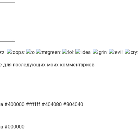
ере для последующих моих комментариев.
а #400000 #ffffff #404080 #804040
на #000000