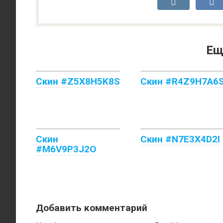
Ещ
Скин #Z5X8H5K8S
Скин #R4Z9H7A6
Скин
Скин #N7E3X4D2I
#M6V9P3J2O
Добавить комментарий