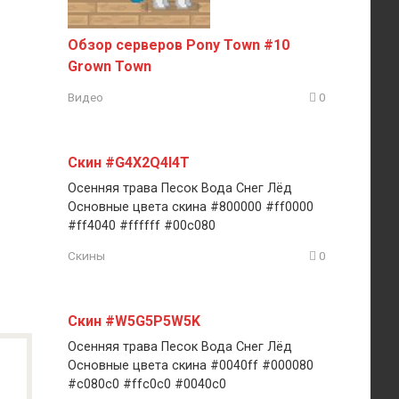
Обзор серверов Pony Town #10
Grown Town
Видео
0
Скин #G4X2Q4I4T
Осенняя трава Песок Вода Снег Лёд
Основные цвета скина #800000 #ff0000
#ff4040 #ffffff #00c080
Скины
0
Скин #W5G5P5W5K
Осенняя трава Песок Вода Снег Лёд
Основные цвета скина #0040ff #000080
#c080c0 #ffc0c0 #0040c0