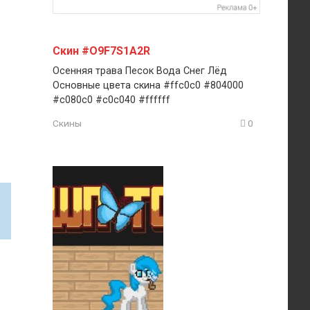
Скин #O9F7S1A2R
Осенняя трава Песок Вода Снег Лёд
Основные цвета скина #ffc0c0 #804000
#c080c0 #c0c040 #ffffff
Скины
0