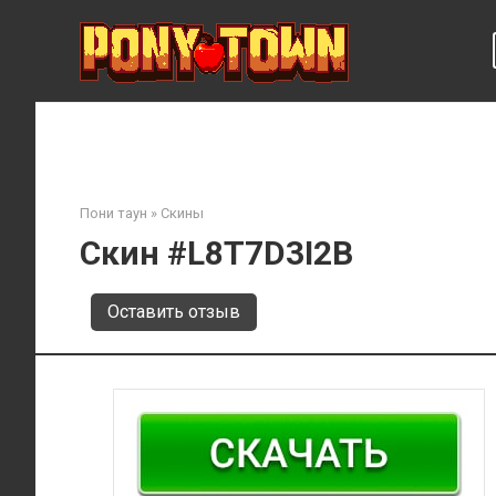
Перейти
к
контенту
Пони таун
»
Скины
Скин #L8T7D3I2B
Оставить отзыв