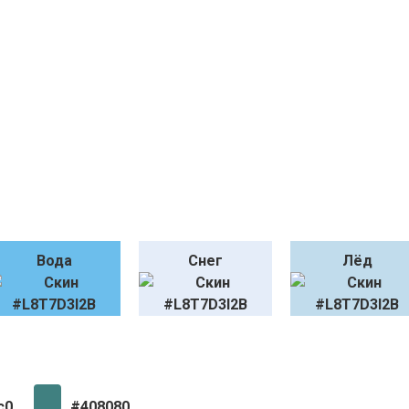
Вода
Снег
Лёд
c0
#408080