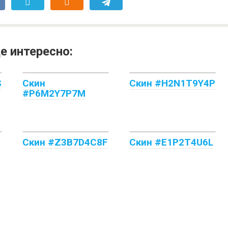
е интересно:
S
Скин
Скин #H2N1T9Y4P
#P6M2Y7P7M
Скин #Z3B7D4C8F
Скин #E1P2T4U6L