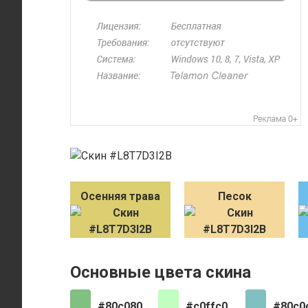
Осенняя трава
Песок
Основные цвета скина
#80c080
#c0ffc0
#80c0