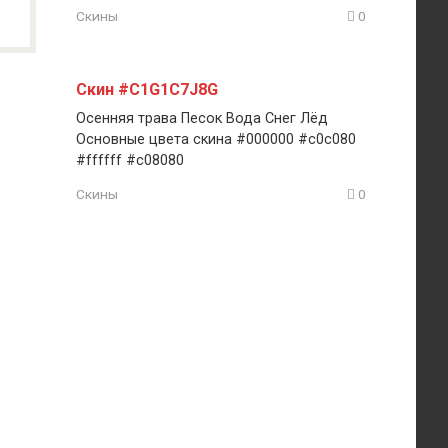
Скины
0
Скин #C1G1C7J8G
Осенняя трава Песок Вода Снег Лёд
Основные цвета скина #000000 #c0c080
#ffffff #c08080
Скины
0