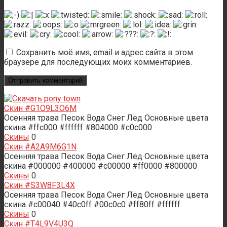
Сохранить моё имя, email и адрес сайта в этом
браузере для последующих моих комментариев.
Скин #G1O9L3O6M
Осенняя трава Песок Вода Снег Лёд Основные цвета
скина #ffc000 #ffffff #804000 #c0c000
Скины
0
Скин #A2A9M6G1N
Осенняя трава Песок Вода Снег Лёд Основные цвета
скина #000000 #400000 #c00000 #ff0000 #800000
Скины
0
Скин #S3W8F3L4X
Осенняя трава Песок Вода Снег Лёд Основные цвета
скина #c00040 #40c0ff #00c0c0 #ff80ff #ffffff
Скины
0
Скин #T4L9V4U3Q