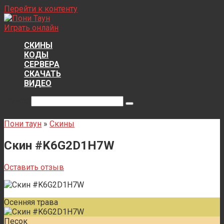
Перейти к контенту
Играть онлайн
СКИНЫ
КОДЫ
СЕРВЕРА
СКАЧАТЬ
ВИДЕО
Поиск:
Пони таун
»
Скины
Скин #K6G2D1H7W
Оставить отзыв
Осенняя трава
Песок