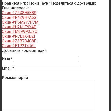
Нравится игра Пони Таун? Поделиться с друзьями:
Еще интересно:
Скин #Z5X8H5K8S
Скин #R4Z9H7A6S
Скин #P6M2Y7P7M
Скин #H2N1T9Y4P
Скин #M6V9P3J2O
Скин #N7E3X4D2I
Скин #Z3B7D4C8F
Скин #E1P2T4U6L
Добавить комментарий
Имя
*
Email
*
Комментарий