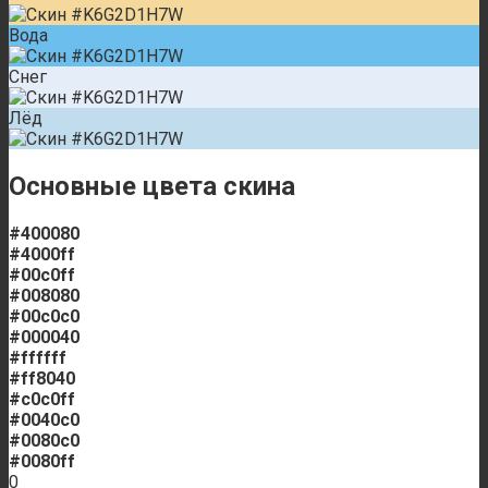
Вода
Снег
Лёд
Основные цвета скина
#400080
#4000ff
#00c0ff
#008080
#00c0c0
#000040
#ffffff
#ff8040
#c0c0ff
#0040c0
#0080c0
#0080ff
0