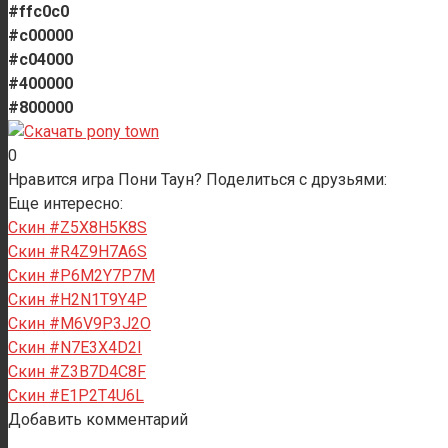
#ffc0c0
#c00000
#c04000
#400000
#800000
0
Нравится игра Пони Таун? Поделиться с друзьями:
Еще интересно:
Скин #Z5X8H5K8S
Скин #R4Z9H7A6S
Скин #P6M2Y7P7M
Скин #H2N1T9Y4P
Скин #M6V9P3J2O
Скин #N7E3X4D2I
Скин #Z3B7D4C8F
Скин #E1P2T4U6L
Добавить комментарий