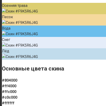
Осенняя трава
Песок
Вода
Снег
Лёд
Основные цвета скина
#804000
#ff4000
#ffc000
#c0c000
#ffffff