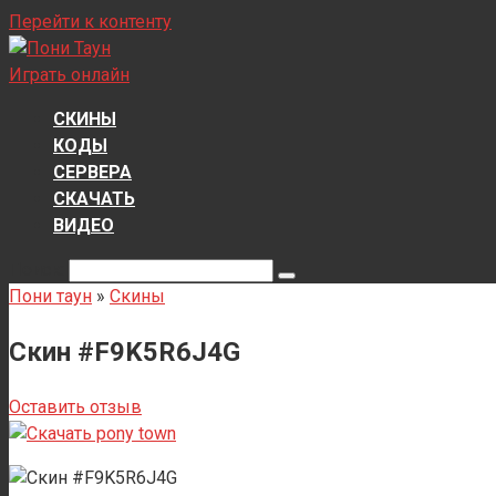
Перейти к контенту
Играть онлайн
СКИНЫ
КОДЫ
СЕРВЕРА
СКАЧАТЬ
ВИДЕО
Поиск:
Пони таун
»
Скины
Скин #F9K5R6J4G
Оставить отзыв