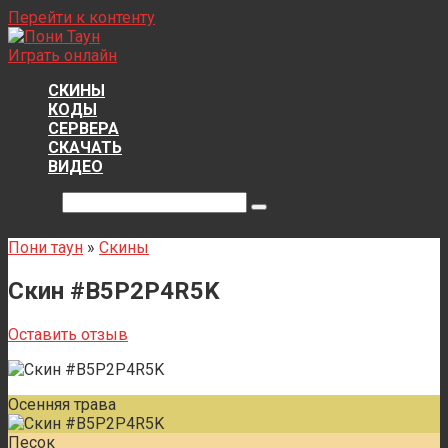
Перейти к контенту
Играть онлайн
СКИНЫ
КОДЫ
СЕРВЕРА
СКАЧАТЬ
ВИДЕО
Поиск:
Пони таун
»
Скины
Скин #B5P2P4R5K
Оставить отзыв
Осенняя трава
Песок