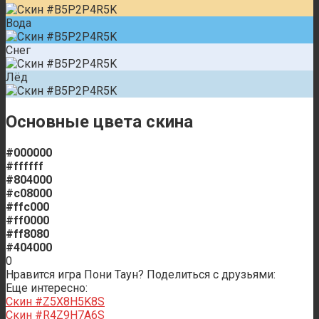
Вода
Снег
Лёд
Основные цвета скина
#000000
#ffffff
#804000
#c08000
#ffc000
#ff0000
#ff8080
#404000
0
Нравится игра Пони Таун? Поделиться с друзьями:
Еще интересно:
Скин #Z5X8H5K8S
Скин #R4Z9H7A6S