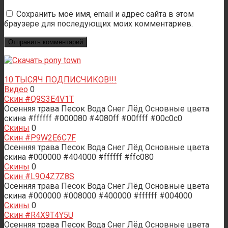
Сохранить моё имя, email и адрес сайта в этом
браузере для последующих моих комментариев.
10 ТЫСЯЧ ПОДПИСЧИКОВ!!!
Видео
0
Скин #Q9S3E4V1T
Осенняя трава Песок Вода Снег Лёд Основные цвета
скина #ffffff #000080 #4080ff #00ffff #00c0c0
Скины
0
Скин #P9W2E6C7F
Осенняя трава Песок Вода Снег Лёд Основные цвета
скина #000000 #404000 #ffffff #ffc080
Скины
0
Скин #L9O4Z7Z8S
Осенняя трава Песок Вода Снег Лёд Основные цвета
скина #000000 #008000 #400000 #ffffff #004000
Скины
0
Скин #R4X9T4Y5U
Осенняя трава Песок Вода Снег Лёд Основные цвета