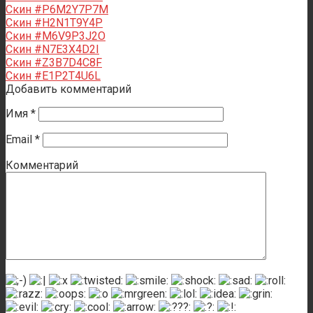
Скин #P6M2Y7P7M
Скин #H2N1T9Y4P
Скин #M6V9P3J2O
Скин #N7E3X4D2I
Скин #Z3B7D4C8F
Скин #E1P2T4U6L
Добавить комментарий
Имя
*
Email
*
Комментарий